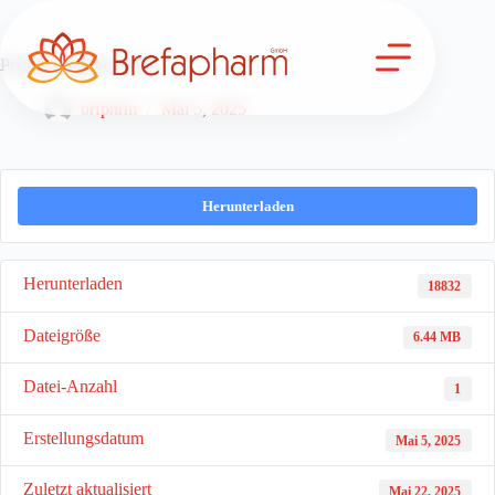
Zum
Inhalt
springen
Productbroshure 2025
brfphrm
Mai 5, 2025
Herunterladen
Herunterladen
18832
Dateigröße
6.44 MB
Datei-Anzahl
1
Erstellungsdatum
Mai 5, 2025
Zuletzt aktualisiert
Mai 22, 2025