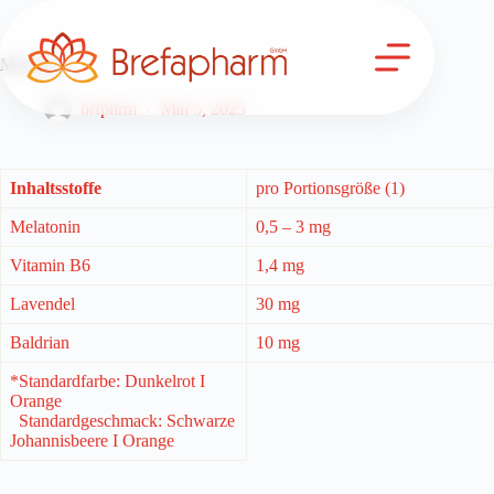
Zum
Inhalt
springen
Melatonin
brfphrm
Mai 5, 2025
Inhaltsstoffe
pro Portionsgröße (1)
Melatonin
0,5 – 3 mg
Vitamin B6
1,4 mg
Lavendel
30 mg
Baldrian
10 mg
*Standardfarbe: Dunkelrot I
Orange
Standardgeschmack: Schwarze
Johannisbeere I Orange